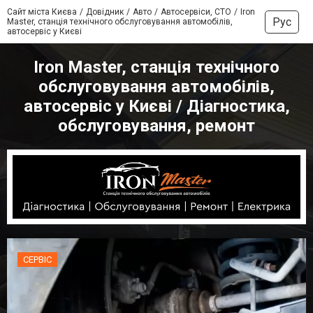
Сайт міста Києва
Довідник
Авто
Автосервіси, СТО
Iron
Рус
Master, станція технічного обслуговування автомобілів,
автосервіс у Києві
Iron Master, станція технічного
обслуговування автомобілів,
автосервіс у Києві / Діагностика,
обслуговування, ремонт
СЕРВІС