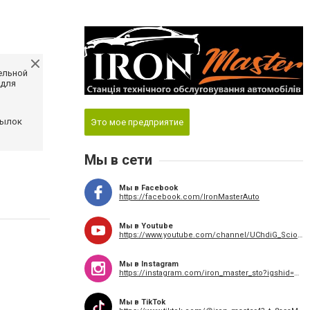
ельной
 для
сылок
Это мое предприятие
Мы в сети
Мы в Facebook
https://facebook.com/IronMasterAuto
Мы в Youtube
https://www.youtube.com/channel/UChdiG_Scio3f66ONSz74yyw
Мы в Instagram
https://instagram.com/iron_master_sto?igshid=YmMyMTA2M2Y=
Мы в TikTok