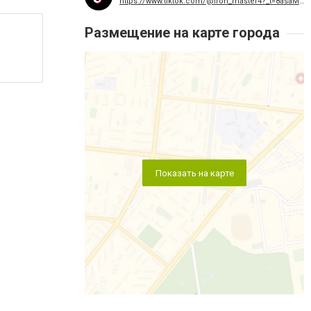
https://www.tiktok.com/@iron_master4?_t=8asaMV5g6U9&_r=1
Размещение на карте города
Показать на карте