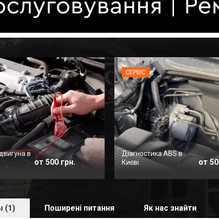
СЕРВІС
двигуна в
Діагностика ABS в
от 500 грн.
от 50
Києві
 (1)
Поширені питання
Як нас знайти