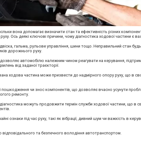
льки вона допомагає визначити стан та ефективність різних компоненті
 руху. Ось деякі ключові причини, чому діагностика ходової частини є в
двіска, гальма, рульове управління, шини тощо. Неправильний стан будь
иків дорожнього руху.
дозволяє автомобілю належним чином реагувати на керування, підтри
дхилень від заданої траєкторії.
на ходова частина може призвести до надмірного опору руху, що в св
і пошкодження чи знос компонентів, що дозволяє вчасно усунути пробл
огого ремонту.
діагностика можуть продовжити термін служби ходової частини, що в с
нтів.
і ознаки під час руху, такі як вібрації, дивний шум чи важкість в керув
ою відповідального та безпечного володіння автотранспортом.