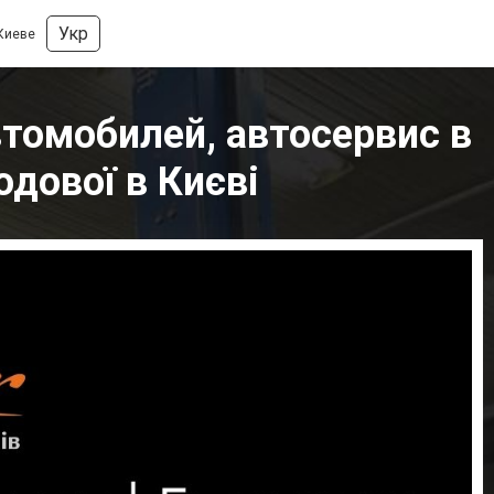
Укр
 Киеве
втомобилей, автосервис в
одової в Києві