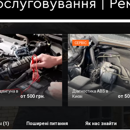
СЕРВІС
двигуна в
Діагностика ABS в
от 500 грн.
от 50
Києві
 (1)
Поширені питання
Як нас знайти