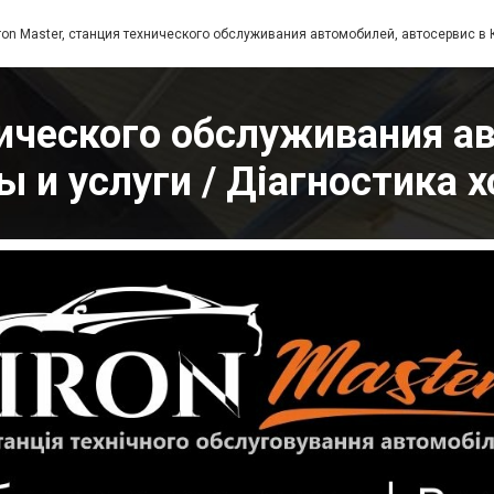
Iron Master, станция технического обслуживания автомобилей, автосервис в
хнического обслуживания а
ы и услуги / Діагностика х