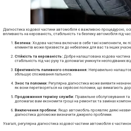
Діагностика ходової частини автомобіля є важливою процедурою, оскі
впливають на керованість, стабільність та безпеку автомобіля під час
Безпека:
Ходова частина включає в себе такі компоненти, як пі
елементів може призвести до небезпеки для вас та інших учасн
Стійкість та керованість:
Добре налаштована ходова частина 
стабільність під час руху та допомагає уникнути несподіваних ві
Ефективність паливного споживання:
Неправильно налаштова
збільшує споживання пального.
Знос та поломки:
Регулярна діагностика може виявити незначн
як вони перетворяться на серйозні поломки, що вимагають дор
Продовження терміну служби:
Правильне обслуговування та 
допомагає вам економити гроші на ремонтах та замінах компоне
Виключення проблем:
Якщо автомобіль проявляє деякі незвичайн
діагностика допоможе визначити джерело проблеми.
Узагалі, регулярна діагностика ходової частини автомобіля є частин