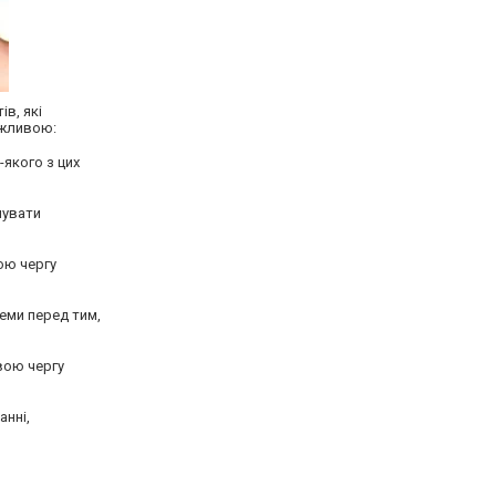
в, які
ажливою:
-якого з цих
мувати
ою чергу
еми перед тим,
вою чергу
анні,