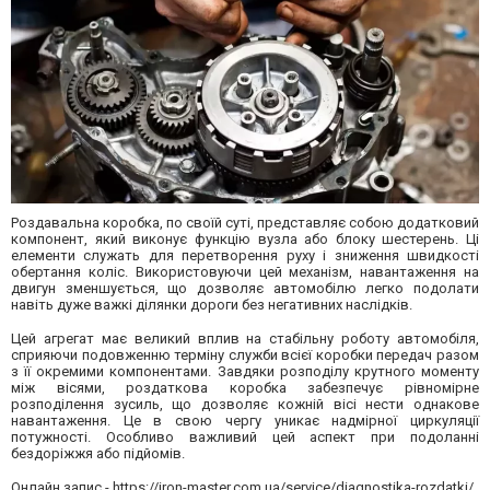
Роздавальна коробка, по своїй суті, представляє собою додатковий
компонент, який виконує функцію вузла або блоку шестерень. Ці
елементи служать для перетворення руху і зниження швидкості
обертання коліс. Використовуючи цей механізм, навантаження на
двигун зменшується, що дозволяє автомобілю легко подолати
навіть дуже важкі ділянки дороги без негативних наслідків.
Цей агрегат має великий вплив на стабільну роботу автомобіля,
сприяючи подовженню терміну служби всієї коробки передач разом
з її окремими компонентами. Завдяки розподілу крутного моменту
між вісями, роздаткова коробка забезпечує рівномірне
розподілення зусиль, що дозволяє кожній вісі нести однакове
навантаження. Це в свою чергу уникає надмірної циркуляції
потужності. Особливо важливий цей аспект при подоланні
бездоріжжя або підйомів.
Онлайн запис -
https://iron-master.com.ua/service/diagnostika-rozdatki/