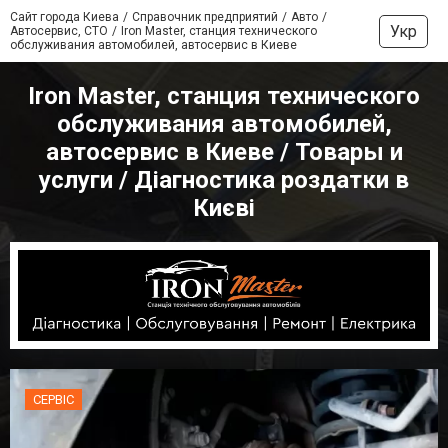
Сайт города Киева
Справочник предприятий
Авто
Укр
Автосервис, СТО
Iron Master, станция технического
обслуживания автомобилей, автосервис в Киеве
Iron Master, станция технического
обслуживания автомобилей,
автосервис в Киеве / Товары и
услуги / Діагностика роздатки в
Києві
СЕРВІС